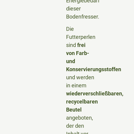
Energiebedarf
dieser
Bodenfresser.
Die
Futterperlen
sind
frei
von Farb-
und
Konservierungsstoffen
und werden
in einem
wiederverschließbaren,
recycelbaren
Beutel
angeboten,
der den
Inhalt vor