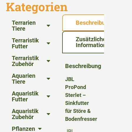
Kategorien
Terrarien
Beschreibung
Tiere
Zusätzliche
Terraristik
Informationen
Futter
Terraristik
Zubehör
Beschreibung
Aquarien
JBL
Tiere
ProPond
Aquaristik
Sterlet –
Futter
Sinkfutter
Aquaristik
für Störe &
Zubehör
Bodenfresser
Pflanzen
JBL