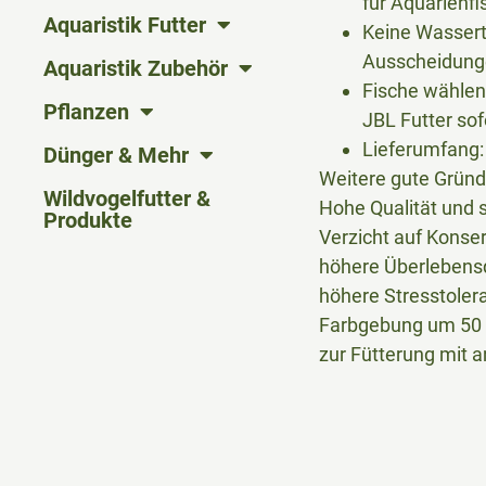
für Aquarienfi
Aquaristik Futter
Keine Wassert
Ausscheidunge
Aquaristik Zubehör
Fische wählen
Pflanzen
JBL Futter so
Lieferumfang:
Dünger & Mehr
Weitere gute Grün
Wildvogelfutter &
Hohe Qualität und s
Produkte
Verzicht auf Konse
höhere Überlebensq
höhere Stresstoler
Farbgebung um 50 %
zur Fütterung mit 