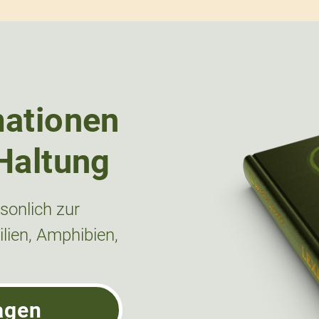
mationen
Haltung
onlich zur
lien, Amphibien,
agen