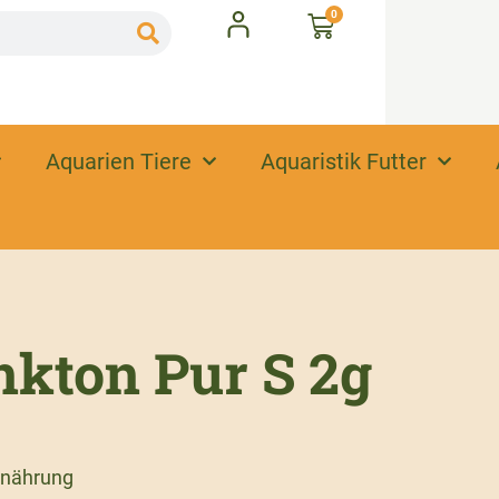
0
Aquarien Tiere
Aquaristik Futter
nkton Pur S 2g
ernährung