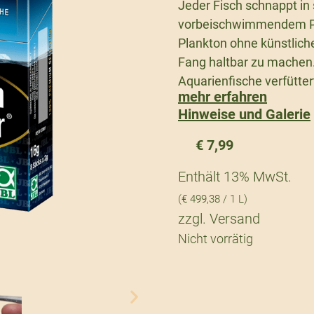
Jeder Fisch schnappt i
vorbeischwimmendem Pla
Plankton ohne künstlich
Fang haltbar zu machen.
Aquarienfische verfütte
mehr erfahren
Hinweise und Galerie
€
7,99
Enthält 13% MwSt.
(
€
499,38
/ 1 L)
zzgl.
Versand
Nicht vorrätig