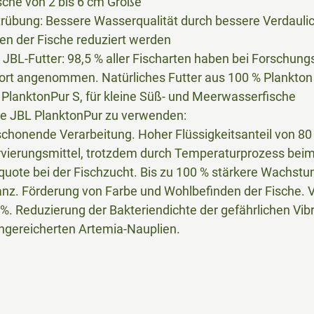
sche von 2 bis 6 cm Größe
rübung: Bessere Wasserqualität durch bessere Verdaulich
n der Fische reduziert werden
 JBL-Futter: 98,5 % aller Fischarten haben bei Forschun
fort angenommen. Natürliches Futter aus 100 % Plankton
 PlanktonPur S, für kleine Süß- und Meerwasserfische
de JBL PlanktonPur zu verwenden:
chonende Verarbeitung. Hoher Flüssigkeitsanteil von 80 
rvierungsmittel, trotzdem durch Temperaturprozess beim 
uote bei der Fischzucht. Bis zu 100 % stärkere Wachstu
anz. Förderung von Farbe und Wohlbefinden der Fische. V
. Reduzierung der Bakteriendichte der gefährlichen Vibr
angereicherten Artemia-Nauplien.