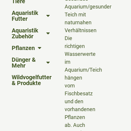
Tiere
Aquarium/gesunder
Aquaristik
Teich mit
Futter
naturnahen
Aquaristik
Verhältnissen
Zubehör
Die
richtigen
Pflanzen
Wasserwerte
Dünger &
im
Mehr
Aquarium/Teich
Wildvogelfutter
hängen
& Produkte
vom
Fischbesatz
und den
vorhandenen
Pflanzen
ab. Auch