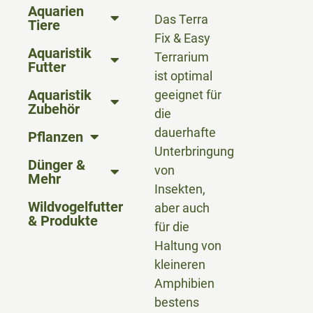
Aquarien
Das Terra
Tiere
Fix & Easy
Aquaristik
Terrarium
Futter
ist optimal
Aquaristik
geeignet für
Zubehör
die
dauerhafte
Pflanzen
Unterbringung
Dünger &
von
Mehr
Insekten,
Wildvogelfutter
aber auch
& Produkte
für die
Haltung von
kleineren
Amphibien
bestens