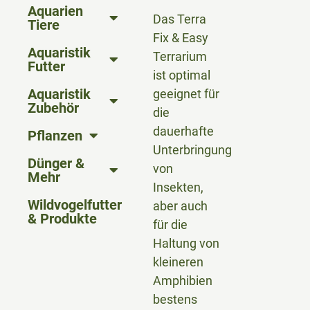
Aquarien
Das Terra
Tiere
Fix & Easy
Aquaristik
Terrarium
Futter
ist optimal
Aquaristik
geeignet für
Zubehör
die
dauerhafte
Pflanzen
Unterbringung
Dünger &
von
Mehr
Insekten,
Wildvogelfutter
aber auch
& Produkte
für die
Haltung von
kleineren
Amphibien
bestens