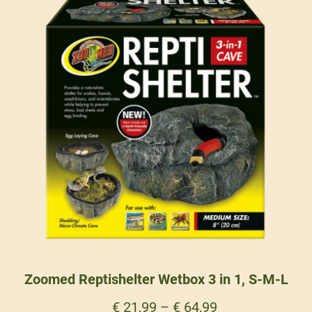
Zoomed Reptishelter Wetbox 3 in 1, S-M-L
€
21,99
–
€
64,99