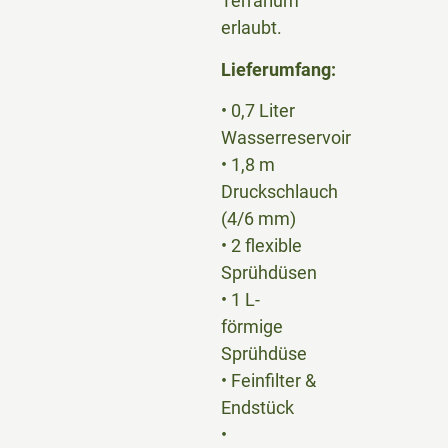
Terrarium
erlaubt.
Lieferumfang:
• 0,7 Liter
Wasserreservoir
• 1,8 m
Druckschlauch
(4/6 mm)
• 2 flexible
Sprühdüsen
• 1 L-
förmige
Sprühdüse
• Feinfilter &
Endstück
•