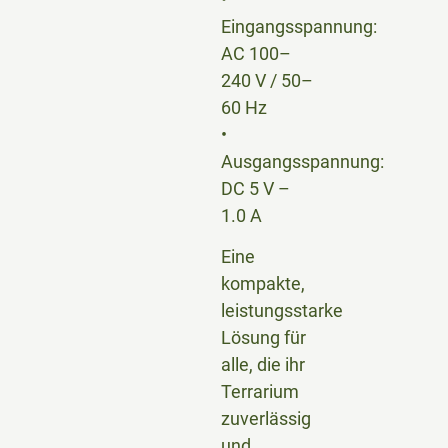
Eingangsspannung:
AC 100–
240 V / 50–
60 Hz
•
Ausgangsspannung:
DC 5 V –
1.0 A
Eine
kompakte,
leistungsstarke
Lösung für
alle, die ihr
Terrarium
zuverlässig
und