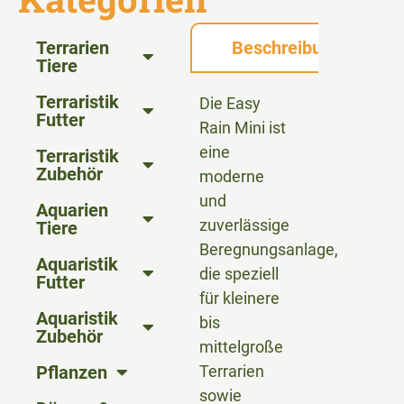
Terrarien
Beschreibung
Tiere
Terraristik
Die Easy
Futter
Rain Mini ist
eine
Terraristik
Zubehör
moderne
und
Aquarien
zuverlässige
Tiere
Beregnungsanlage,
Aquaristik
die speziell
Futter
für kleinere
Aquaristik
bis
Zubehör
mittelgroße
Pflanzen
Terrarien
sowie