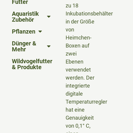
Futter
zu 18
Aquaristik
Inkubationsbehälter
Zubehör
in der Größe
von
Pflanzen
Heimchen-
Dünger &
Boxen auf
Mehr
zwei
Wildvogelfutter
Ebenen
& Produkte
verwendet
werden. Der
integrierte
digitale
Temperaturregler
hat eine
Genauigkeit
von 0,1° C,