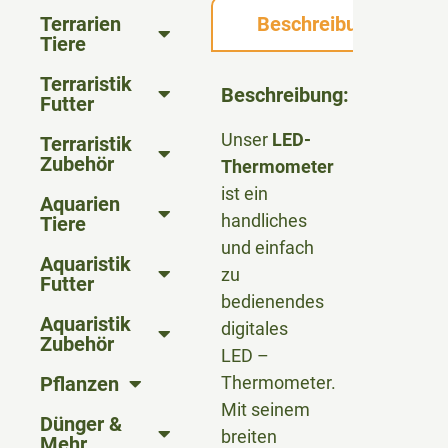
Terrarien
Beschreibung
Tiere
Terraristik
Beschreibung:
Futter
Unser
LED-
Terraristik
Zubehör
Thermometer
ist ein
Aquarien
handliches
Tiere
und einfach
Aquaristik
zu
Futter
bedienendes
Aquaristik
digitales
Zubehör
LED –
Pflanzen
Thermometer.
Mit seinem
Dünger &
breiten
Mehr