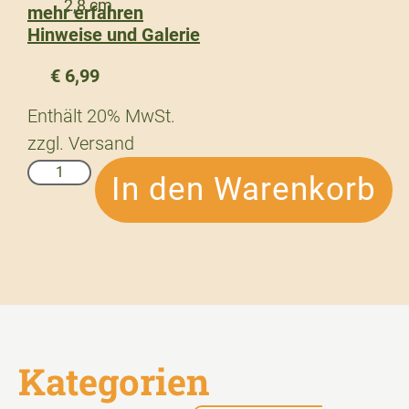
2,8 cm
mehr erfahren
Hinweise und Galerie
€
6,99
Enthält 20% MwSt.
zzgl.
Versand
In den Warenkorb
Kategorien