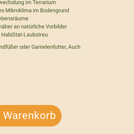
bwechslung im Terrarium
iles Mikroklima im Bodengrund
 Lebensräume
näher an natürliche Vorbilder
r HabiStat-Laubstreu
ndfüßer oder Garnelenfutter, Auch
n Warenkorb