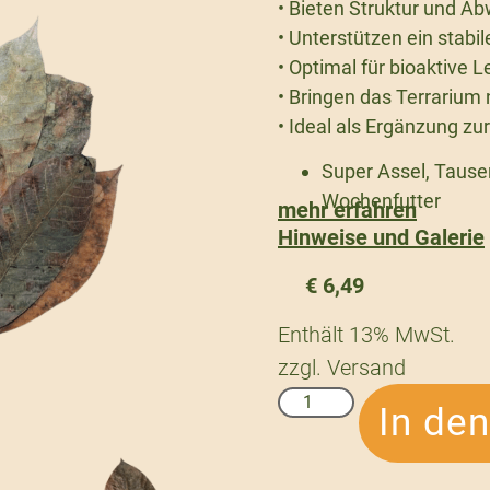
• Bieten Struktur und A
• Unterstützen ein stab
• Optimal für bioaktive
• Bringen das Terrarium 
• Ideal als Ergänzung zu
Super Assel, Tause
Wochenfutter
mehr erfahren
Hinweise und Galerie
€
6,49
Enthält 13% MwSt.
zzgl.
Versand
In de