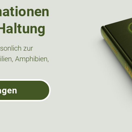
mationen
Haltung
onlich zur
lien, Amphibien,
agen