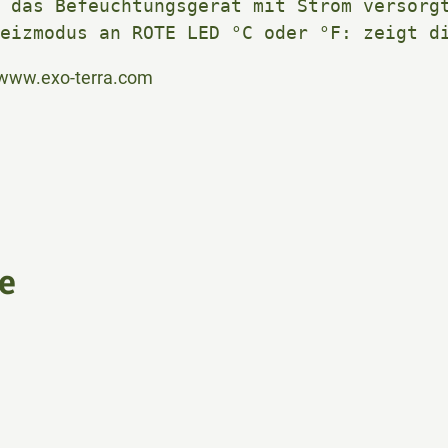
 das Befeuchtungsgerät mit Strom versorgt
eizmodus an ROTE LED °C oder °F: zeigt d
 www.exo-terra.com
e