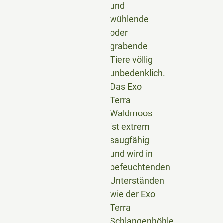
und
wühlende
oder
grabende
Tiere völlig
unbedenklich.
Das Exo
Terra
Waldmoos
ist extrem
saugfähig
und wird in
befeuchtenden
Unterständen
wie der Exo
Terra
Schlangenhöhle