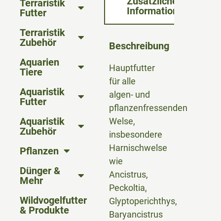
Zusätzliche
Terraristik
Informationen
Futter
Terraristik
Zubehör
Beschreibung
Aquarien
Hauptfutter
Tiere
für alle
Aquaristik
algen- und
Futter
pflanzenfressenden
Aquaristik
Welse,
Zubehör
insbesondere
Harnischwelse
Pflanzen
wie
Dünger &
Ancistrus,
Mehr
Peckoltia,
Wildvogelfutter
Glyptoperichthys,
& Produkte
Baryancistrus