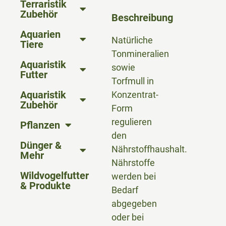
Terraristik
Zubehör
Beschreibung
Aquarien
Natürliche
Tiere
Tonmineralien
Aquaristik
sowie
Futter
Torfmull in
Aquaristik
Konzentrat-
Zubehör
Form
regulieren
Pflanzen
den
Dünger &
Nährstoffhaushalt.
Mehr
Nährstoffe
Wildvogelfutter
werden bei
& Produkte
Bedarf
abgegeben
oder bei