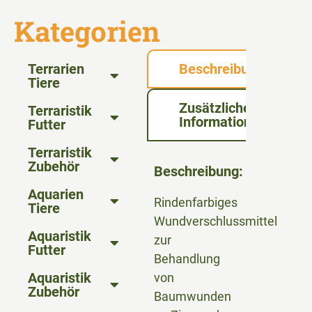
Kategorien
Terrarien
Beschreibung
Tiere
Zusätzliche
Terraristik
Informationen
Futter
Terraristik
Zubehör
Beschreibung:
Aquarien
Rindenfarbiges
Tiere
Wundverschlussmittel
Aquaristik
zur
Futter
Behandlung
Aquaristik
von
Zubehör
Baumwunden