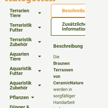
Terrarien
Beschreibung
Tiere
Zusätzliche
Terraristik
Informationen
Futter
Terraristik
Zubehör
Beschreibung
Aquarien
Die
Tiere
Braunen
Aquaristik
Terrassen
Futter
von
Aquaristik
CeramicNature
Zubehör
werden in
sorgfältiger
Pflanzen
Handarbeit
Dünger &