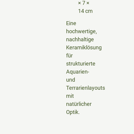
× 7 ×
14 cm
Eine
hochwertige,
nachhaltige
Keramiklösung
für
strukturierte
Aquarien-
und
Terrarienlayouts
mit
natürlicher
Optik.