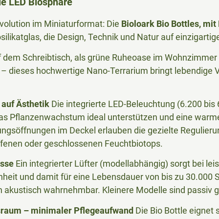
tle LED Biosphäre
volution im Miniaturformat: Die
Bioloark Bio Bottles, mit
likatglas, die Design, Technik und Natur auf einzigartig
uf dem Schreibtisch, als grüne Ruheoase im Wohnzimmer od
– dieses hochwertige Nano-Terrarium bringt lebendige Vi
t auf Ästhetik
Die integrierte LED-Beleuchtung (6.200 bis 
das Pflanzenwachstum ideal unterstützen und eine war
ungsöffnungen im Deckel erlauben die gezielte Regulierung
ffenen oder geschlossenen Feuchtbiotops.
esse
Ein integrierter Lüfter (modellabhängig) sorgt bei lei
heit und damit für eine Lebensdauer von bis zu 30.000 St
 akustisch wahrnehmbar. Kleinere Modelle sind passiv g
sraum – minimaler Pflegeaufwand
Die Bio Bottle eignet s