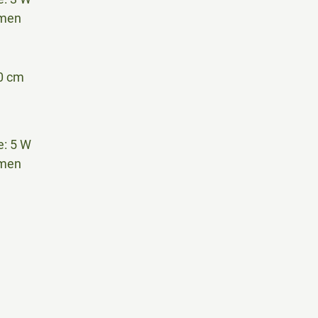
umen
0 cm
: 5 W
umen