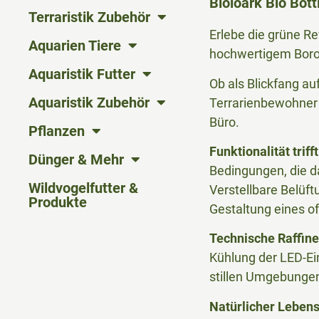
Bioloark Bio Bot
Terraristik Zubehör
Erlebe die grüne Re
Aquarien Tiere
hochwertigem Borosi
Aquaristik Futter
Ob als Blickfang a
Aquaristik Zubehör
Terrarienbewohner 
Büro.
Pflanzen
Funktionalität triff
Dünger & Mehr
Bedingungen, die 
Wildvogelfutter &
Verstellbare Belüft
Produkte
Gestaltung eines o
Technische Raffin
Kühlung der LED-Ein
stillen Umgebungen
Natürlicher Leben