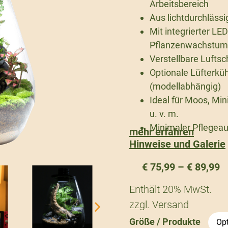
Arbeitsbereich
Aus lichtdurchlässi
Mit integrierter LE
Pflanzenwachstum
Verstellbare Luftsc
Optionale Lüfterküh
(modellabhängig)
Ideal für Moos, Min
u. v. m.
Minimaler Pflegea
mehr erfahren
Hinweise und Galerie
€
75,99
–
€
89,99
Enthält 20% MwSt.
zzgl.
Versand
Größe / Produkte