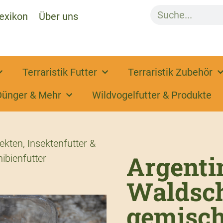
exikon
Über uns
Terraristik Futter
Terraristik Zubehör
Dünger & Mehr
Wildvogelfutter & Produkte
sekten
,
Insektenfutter &
Argenti
ibienfutter
Waldsc
gemisch