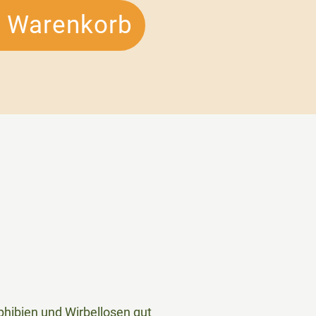
n Warenkorb
phibien und Wirbellosen gut