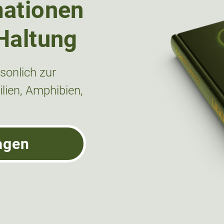
mationen
Haltung
onlich zur
lien, Amphibien,
agen