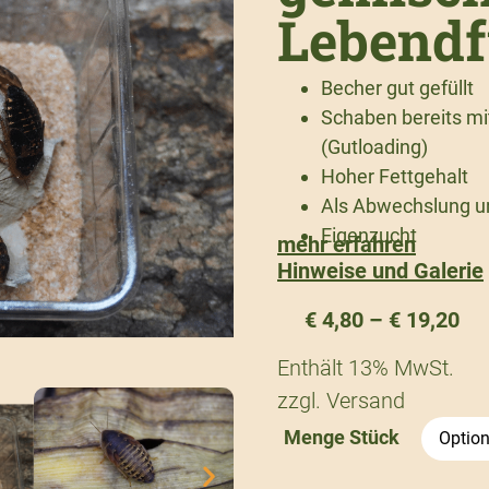
Lebendf
Becher gut gefüllt
Schaben bereits mi
(Gutloading)
Hoher Fettgehalt
Als Abwechslung un
Eigenzucht
mehr erfahren
Hinweise und Galerie
€
4,80
–
€
19,20
Enthält 13% MwSt.
zzgl.
Versand
Menge Stück