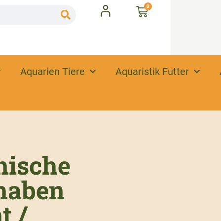
0
Aquarien Tiere
Aquaristik Futter
nische
haben
t /