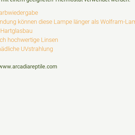
Farbwiedergabe
wendung können diese Lampe länger als Wolfram-La
 Hartglasbau
rch hochwertige Linsen
chädliche UVstrahlung
 www.arcadiareptile.com