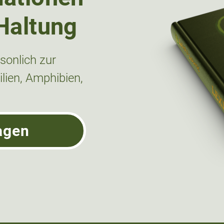
Haltung
onlich zur
lien, Amphibien,
agen