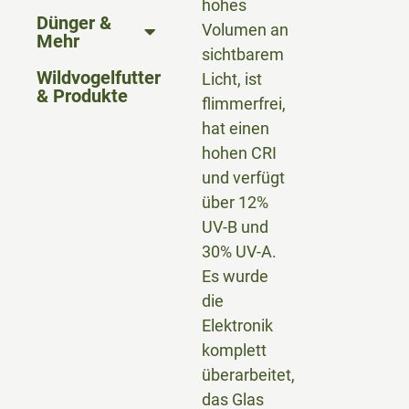
hohes
Dünger &
Volumen an
Mehr
sichtbarem
Wildvogelfutter
Licht, ist
& Produkte
flimmerfrei,
hat einen
hohen CRI
und verfügt
über 12%
UV-B und
30% UV-A.
Es wurde
die
Elektronik
komplett
überarbeitet,
das Glas