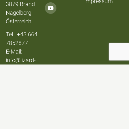
Impressum
3879 Brand-
Nagelberg
Österreich
Tel.: +43 664
7852877
E-Mail:
info@lizard-
lounge.at
© Lizard Lounge
Design:
Studio Kerschbaum