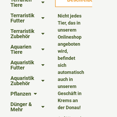
Tiere
Terraristik
Nicht jedes
Futter
Tier, das in
unserem
Terraristik
Zubehör
Onlineshop
angeboten
Aquarien
wird,
Tiere
befindet
Aquaristik
sich
Futter
automatisch
Aquaristik
auch in
Zubehör
unserem
Pflanzen
Geschäft in
Krems an
Dünger &
der Donau!
Mehr