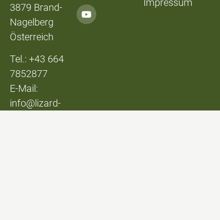
Impressum
3879 Brand-
Nagelberg
Österreich
Tel.: +43 664
7852877
E-Mail:
info@lizard-
lounge.at
© Lizard Lounge
Design:
Studio Kerschbaum