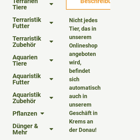
Terrarien
Beschreibung
Tiere
Terraristik
Nicht jedes
Futter
Tier, das in
unserem
Terraristik
Zubehör
Onlineshop
angeboten
Aquarien
wird,
Tiere
befindet
Aquaristik
sich
Futter
automatisch
Aquaristik
auch in
Zubehör
unserem
Pflanzen
Geschäft in
Krems an
Dünger &
der Donau!
Mehr