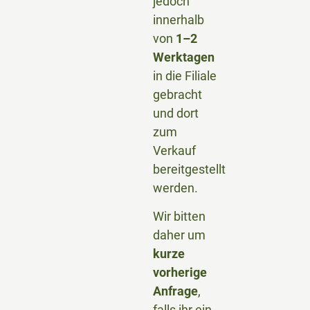
jedoch
innerhalb
von
1–2
Werktagen
in die Filiale
gebracht
und dort
zum
Verkauf
bereitgestellt
werden.
Wir bitten
daher um
kurze
vorherige
Anfrage
,
falls ihr ein