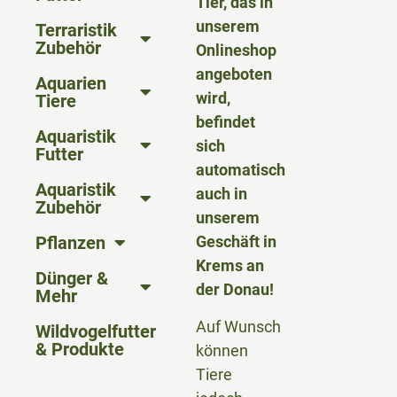
Tier, das in
unserem
Terraristik
Zubehör
Onlineshop
angeboten
Aquarien
wird,
Tiere
befindet
Aquaristik
sich
Futter
automatisch
Aquaristik
auch in
Zubehör
unserem
Pflanzen
Geschäft in
Krems an
Dünger &
der Donau!
Mehr
Auf Wunsch
Wildvogelfutter
& Produkte
können
Tiere