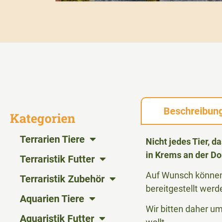
Beschreibun
Kategorien
Terrarien Tiere
Nicht jedes Tier, 
in Krems an der Do
Terraristik Futter
Auf Wunsch können 
Terraristik Zubehör
bereitgestellt werd
Aquarien Tiere
Wir bitten daher u
Aquaristik Futter