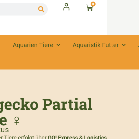
0
Aquarien Tiere
Aquaristik Futter
ecko Partial
pe ♀
tus
 Tiere erfolgt über
GO! Express & Logistics