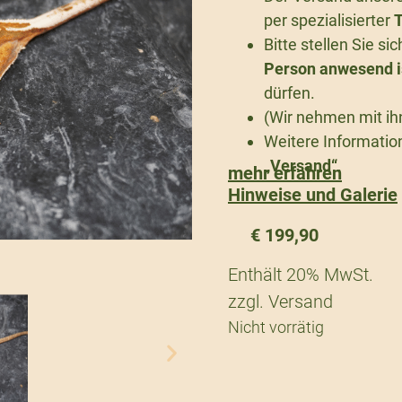
per spezialisierter
T
Bitte stellen Sie s
Person anwesend i
dürfen.
(Wir nehmen mit ih
Weitere Information
„Versand“
.
mehr erfahren
Hinweise und Galerie
€
199,90
Enthält 20% MwSt.
zzgl.
Versand
Nicht vorrätig