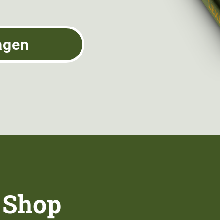
agen
 Shop