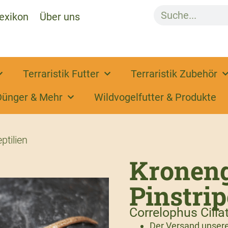
exikon
Über uns
Terraristik Futter
Terraristik Zubehör
Dünger & Mehr
Wildvogelfutter & Produkte
ptilien
Kroneng
Pinstri
Correlophus Cilia
Der Versand unserer