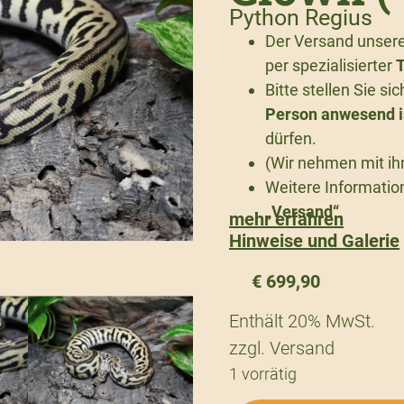
Python Regius
Der Versand unserer
per spezialisierter
T
Bitte stellen Sie s
Person anwesend i
dürfen.
(Wir nehmen mit ih
Weitere Information
„Versand“
.
mehr erfahren
Hinweise und Galerie
€
699,90
Enthält 20% MwSt.
zzgl.
Versand
1 vorrätig