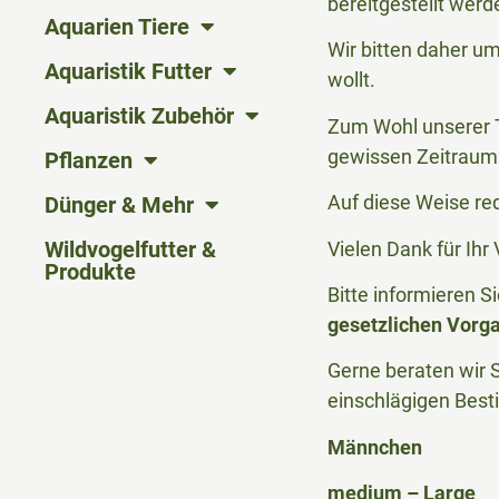
bereitgestellt werd
Aquarien Tiere
Wir bitten daher u
Aquaristik Futter
wollt.
Aquaristik Zubehör
Zum Wohl unserer T
gewissen Zeitraum 
Pflanzen
Auf diese Weise re
Dünger & Mehr
Wildvogelfutter &
Vielen Dank für Ih
Produkte
Bitte informieren 
gesetzlichen Vorg
Gerne beraten wir S
einschlägigen Bes
Männchen
medium – Large