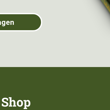
agen
 Shop