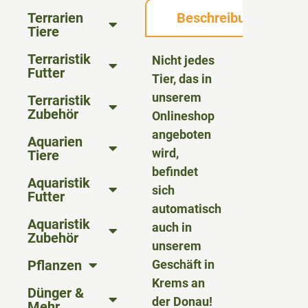
Terrarien
Beschreibung
Tiere
Terraristik
Nicht jedes
Futter
Tier, das in
unserem
Terraristik
Zubehör
Onlineshop
angeboten
Aquarien
wird,
Tiere
befindet
Aquaristik
sich
Futter
automatisch
Aquaristik
auch in
Zubehör
unserem
Pflanzen
Geschäft in
Krems an
Dünger &
der Donau!
Mehr