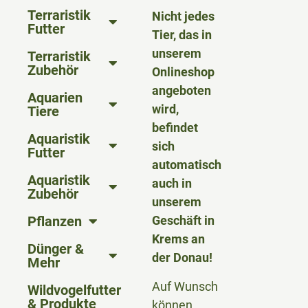
Terraristik
Nicht jedes
Futter
Tier, das in
unserem
Terraristik
Zubehör
Onlineshop
angeboten
Aquarien
wird,
Tiere
befindet
Aquaristik
sich
Futter
automatisch
Aquaristik
auch in
Zubehör
unserem
Pflanzen
Geschäft in
Krems an
Dünger &
der Donau!
Mehr
Auf Wunsch
Wildvogelfutter
& Produkte
können