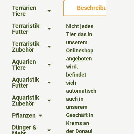
Terrarien
Beschreibung
Tiere
Terraristik
Nicht jedes
Futter
Tier, das in
unserem
Terraristik
Zubehör
Onlineshop
angeboten
Aquarien
wird,
Tiere
befindet
Aquaristik
sich
Futter
automatisch
Aquaristik
auch in
Zubehör
unserem
Pflanzen
Geschäft in
Krems an
Dünger &
der Donau!
Mehr