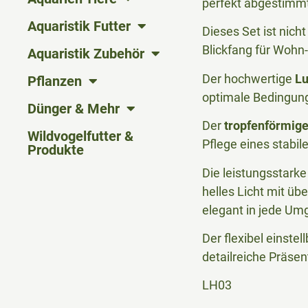
perfekt abgestimmt
Aquaristik Futter
Dieses Set ist nich
Blickfang für Wohn
Aquaristik Zubehör
Der hochwertige
Lu
Pflanzen
optimale Bedingun
Dünger & Mehr
Der
tropfenförmig
Wildvogelfutter &
Pflege eines stabil
Produkte
Die leistungsstark
helles Licht mit üb
elegant in jede Um
Der flexibel einste
detailreiche Präsen
LH03