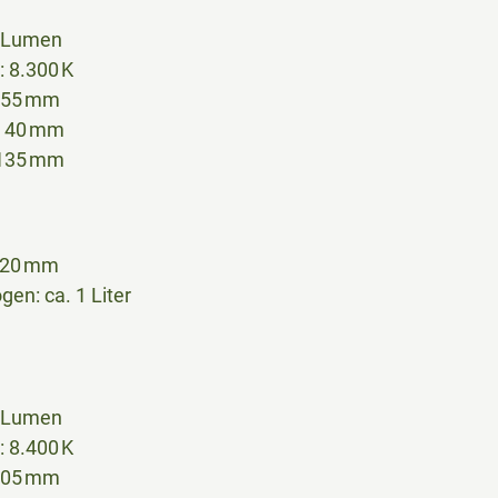
0 Lumen
 8.300 K
255 mm
: 40 mm
 135 mm
120 mm
n: ca. 1 Liter
0 Lumen
 8.400 K
305 mm