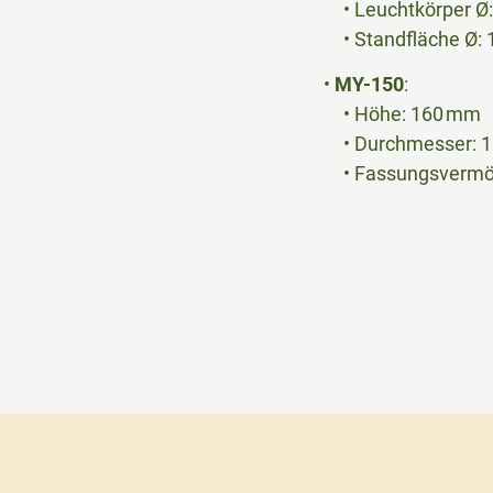
• Leuchtkörper Ø
• Standfläche Ø:
•
MY-150
:
• Höhe: 160 mm
• Durchmesser: 
• Fassungsvermöge