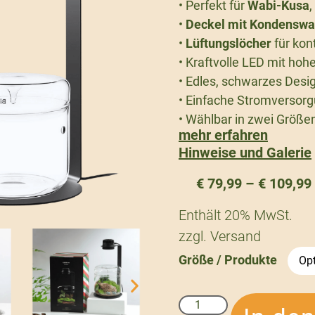
• Perfekt für
Wabi-Kusa
•
Deckel mit Kondenswa
•
Lüftungslöcher
für kon
• Kraftvolle LED mit hoh
• Edles, schwarzes Desi
• Einfache Stromversorgu
• Wählbar in zwei Größe
mehr erfahren
Hinweise und Galerie
€
79,99
–
€
109,99
Enthält 20% MwSt.
zzgl.
Versand
Größe / Produkte