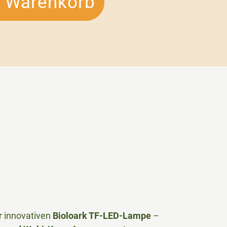
n Warenkorb
r innovativen
Bioloark TF-LED-Lampe
–