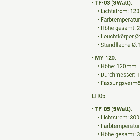
•
TF-03 (3 Watt)
:
• Lichtstrom: 12
• Farbtemperatur:
• Höhe gesamt: 
• Leuchtkörper Ø
• Standfläche Ø:
•
MY-120
:
• Höhe: 120 mm
• Durchmesser: 
• Fassungsvermöge
LH05
•
TF-05 (5 Watt)
:
• Lichtstrom: 30
• Farbtemperatur:
• Höhe gesamt: 