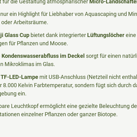
 für die Gestaltung atmosphärischer
Micro-Landschaft
t nur ein Highlight für Liebhaber von Aquascaping und Min
- oder Arbeitsräume.
ji Glass Cup
bietet dank integrierter
Lüftungslöcher
eine 
gen für Pflanzen und Moose.
e Kondenswasserabfluss im Deckel
sorgt für einen natürl
en Mikroklimas im Glas.
e
TF-LED-Lampe
mit USB-Anschluss (Netzteil nicht enthal
er 8.000 Kelvin Farbtemperatur, sondern fügt sich durch 
gebung ein.
llbare Leuchtkopf ermöglicht eine gezielte Beleuchtung de
tationen einzelner Pflanzen oder ganzer Biotope.