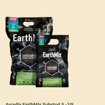
Arcadia EarthMix Substrat 5 -10L