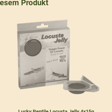
iesem Produkt
Lucky Reptile Locusta Jelly 4x15g