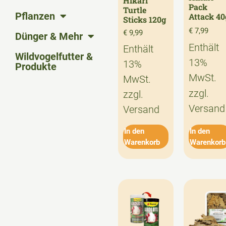
Hikari
Pack
Turtle
Pflanzen
Attack 40
Sticks 120g
€
7,99
€
9,99
Dünger & Mehr
Enthält
Enthält
Wildvogelfutter &
13%
13%
Produkte
MwSt.
MwSt.
zzgl.
zzgl.
Versand
Versand
In den
In den
Warenkorb
Warenkorb