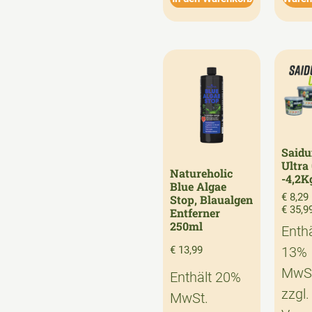
Said
Ultra
Natureholic
-4,2K
Blue Algae
€
8,29
Stop, Blaualgen
€
35,9
Entferner
250ml
Enthä
€
13,99
13%
MwSt
Enthält 20%
zzgl.
MwSt.