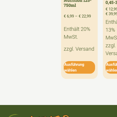
Nutrition 125-
0,45-
750ml
€
12,9
€
39,9
€
6,99
–
€
22,99
Enthä
Enthält 20%
13%
MwSt.
MwSt
zzgl.
zzgl.
Versand
Vers
Ausführung
Ausfü
wählen
wähle