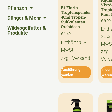
Aqua
Vivo
Pflanzen
Bi-Florin
Tropi
Tropfenspender
Rain 
40ml Tropen-
Dünger & Mehr
€
9,99
Sukkulenten-
Orchideen
Wildvogelfutter &
Enthä
Produkte
€
1,49
20%
Enthält 20%
MwSt
MwSt.
zzgl.
zzgl.
Versand
Vers
Ausführung
In den
wählen
Waren