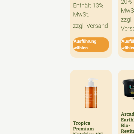
20%
Enthält 13%
MwSt
MwSt.
zzgl.
zzgl.
Versand
Vers
Ausführung
Ausfü
wählen
wähle
Arcad
Earth
Tropica
Bio-
Premium
Revit