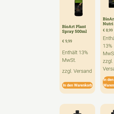
BioAr
Nutri
BioArt Plant
€
8,99
Spray 500ml
Enthä
€
9,99
13%
Enthält 13%
MwSt
MwSt.
zzgl.
Vers
zzgl.
Versand
In den
In den Warenkorb
Waren