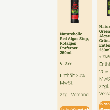
Natur
Green
Natureholic
Algae
Red Algae Stop,
Grüna
Rotalgen
Entfe
Entferner
250m
250ml
€
13,9
Enthä
€
13,99
20%
Enthält 20%
MwSt
MwSt.
zzgl.
Vers
zzgl.
Versand
In den
In den Warenkorb
Waren