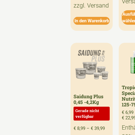
Vers
zzgl.
Versand
Ausfü
In den Warenkorb
wähle
Tropi
Speci
Saidung Plus
Nutri
0,45 -4,2Kg
125-7
€
6,99
€
22,9
Enthä
€
8,99
–
€
39,99