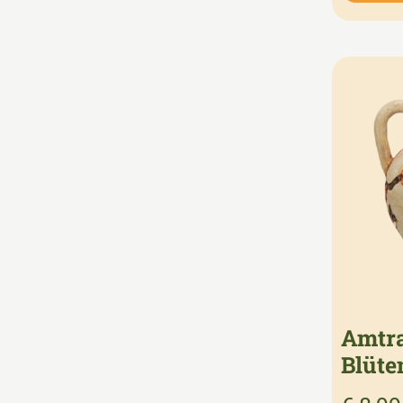
Amtra
Blüte