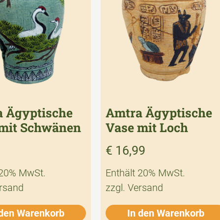
 Ägyptische
Amtra Ägyptische
mit Schwänen
Vase mit Loch
€
16,99
 20% MwSt.
Enthält 20% MwSt.
rsand
zzgl.
Versand
 den Warenkorb
In den Warenkorb