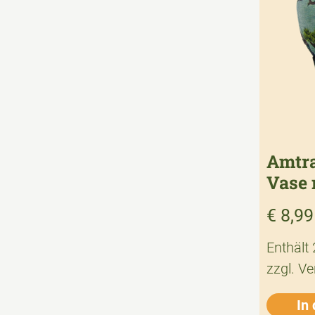
Amtra
Vase 
€
8,99
Enthält
zzgl.
Ve
In