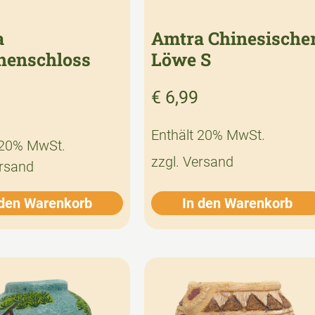
a
Amtra Chinesische
henschloss
Löwe S
€
6,99
Enthält 20% MwSt.
 20% MwSt.
zzgl.
Versand
rsand
 den Warenkorb
In den Warenkorb