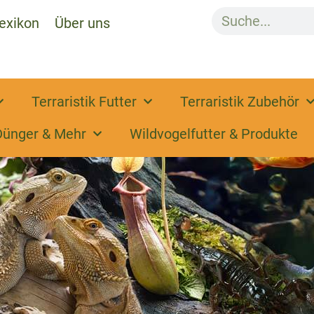
exikon
Über uns
Terraristik Futter
Terraristik Zubehör
Dünger & Mehr
Wildvogelfutter & Produkte