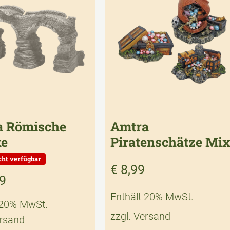
a Römische
Amtra
ke
Piratenschätze Mi
€
8,99
9
Enthält 20% MwSt.
 20% MwSt.
zzgl.
Versand
rsand